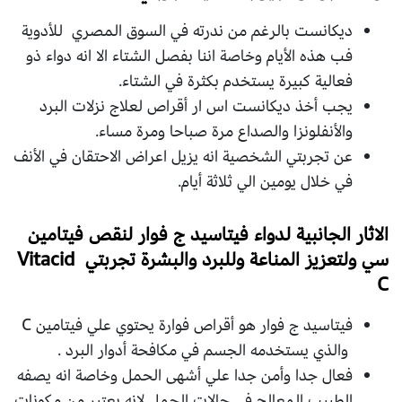
ديكانست بالرغم من ندرته في السوق المصري للأدوية
فب هذه الأيام وخاصة اننا بفصل الشتاء الا انه دواء ذو
فعالية كبيرة يستخدم بكثرة في الشتاء.
يجب أخذ ديكانست اس ار أقراص لعلاج نزلات البرد
والأنفلونزا والصداع مرة صباحا ومرة مساء.
عن تجربتي الشخصية انه يزيل اعراض الاحتقان في الأنف
في خلال يومين الي ثلاثة أيام.
الاثار الجانبية لدواء فيتاسيد ج فوار لنقص فيتامين
سي ولتعزيز المناعة وللبرد والبشرة تجربتي Vitacid
C
فيتاسيد ج فوار هو أقراص فوارة يحتوي علي فيتامين C
والذي يستخدمه الجسم في مكافحة أدوار البرد .
فعال جدا وأمن جدا علي أشهى الحمل وخاصة انه يصفه
الطبيب المعالج في حالات الحمل لانه يعتبر من مكونات