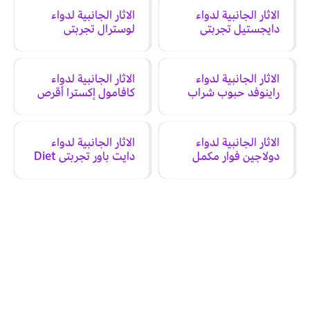
الاثار الجانبية لدواء
الاثار الجانبية لدواء
دايجستيل تجربتي
لوسترال تجربتي
LUSTRAL
digestyl
الاثار الجانبية لدواء
الاثار الجانبية لدواء
راينوفد حبوب شراب
كافامول إكسترا أقرص
لعلاج الزكام وللنوم
علاج اعراض البرد
تجربتي Rinofed
والانفلونزا تجربتي
Cafamol Extra
Tablet Syrup
الاثار الجانبية لدواء
الاثار الجانبية لدواء
دولاجين فوار مكمل
دايت باور تجربتي Diet
غذائي تجربتي
power
Dulagen Sachets