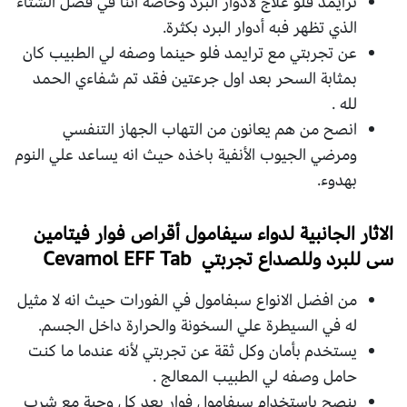
ترايمد فلو علاج لأدوار البرد وخاصة اننا في فصل الشتاء
الذي تظهر فبه أدوار البرد بكثرة.
عن تجربتي مع ترايمد فلو حينما وصفه لي الطبيب كان
بمثابة السحر بعد اول جرعتين فقد تم شفاءي الحمد
لله .
انصح من هم يعانون من التهاب الجهاز التنفسي
ومرضي الجيوب الأنفية باخذه حيث انه يساعد علي النوم
بهدوء.
الاثار الجانبية لدواء سيفامول أقراص فوار فيتامين
سى للبرد وللصداع تجربتي Cevamol EFF Tab
من افضل الانواع سبفامول في الفورات حيث انه لا مثيل
له في السيطرة علي السخونة والحرارة داخل الجسم.
يستخدم بأمان وكل ثقة عن تجربتي لأنه عندما ما كنت
حامل وصفه لي الطبيب المعالج .
ينصح باستخدام سيفامول فوار بعد كل وجبة مع شرب