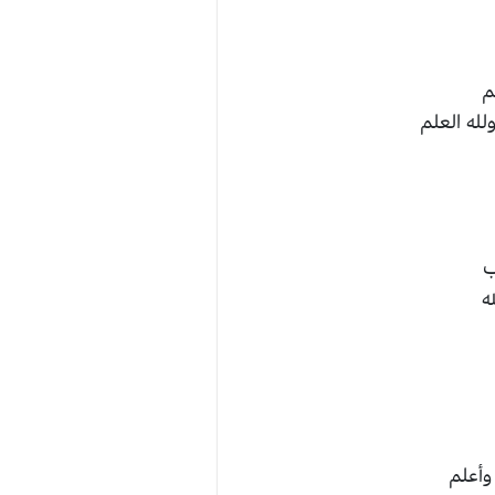
م
لله العلم
ب
ه
وأعلم