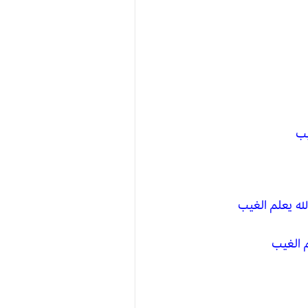
يب
له يعلم الغيب
م الغيب