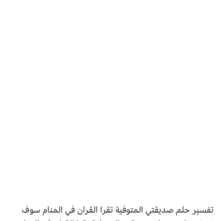
تفسير حلم صديقتي المتوفية تقرا القران في المنام سوف