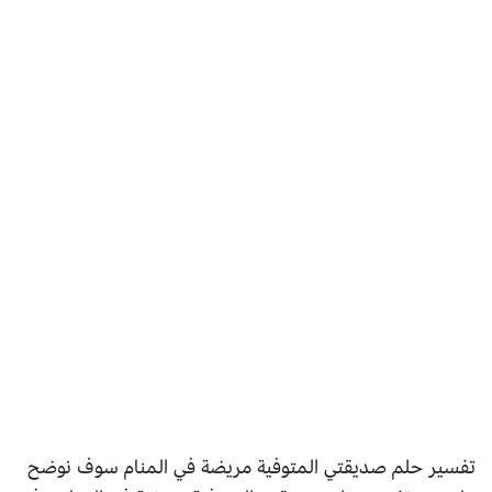
تفسير حلم صديقتي المتوفية مريضة في المنام سوف نوضح