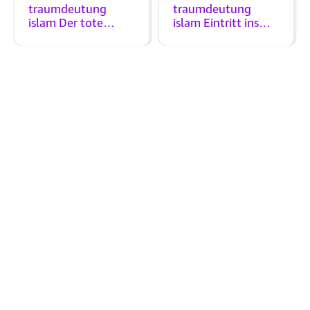
Traum
Traum
traumdeutung
traumdeutung
islam Der tote
islam Eintritt ins
Mann schläft auf
Gefängnis In einem
dem Bett In einem
Traum
Traum